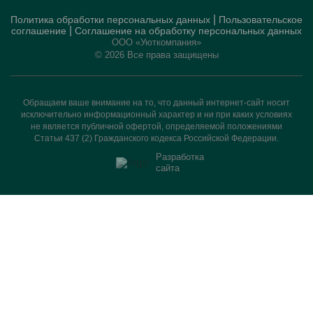
|
Политика обработки персональных данных
Пользовательское
|
соглашение
Соглашение на обработку персональных данных
ООО «Уюткомпания»
© 2026 Все права защищены
Обращаем ваше внимание на то, что данный интернет-сайт носит
исключительно информационный характер и ни при каких условиях
не является публичной офертой, определяемой положениями
Статьи 437 (2) Гражданского кодекса Российской Федерации.
Разработка
сайта